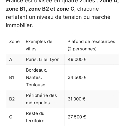
France est divisée en quatre zones :
zone A,
zone B1, zone B2 et zone C
, chacune
reflétant un niveau de tension du marché
immobilier.
Zone
Exemples de
Plafond de ressources
villes
(2 personnes)
A
Paris, Lille, Lyon
49 000 €
Bordeaux,
B1
Nantes,
34 500 €
Toulouse
Périphérie des
B2
31 000 €
métropoles
Reste du
C
27 500 €
territoire