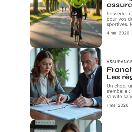
assura
Posséder un
pour vos dé
sportives.
4 mai 2026
ASSURANC
Franch
Les rè
Un choc, un
s’emballe : 
s’invite san
1 mai 2026