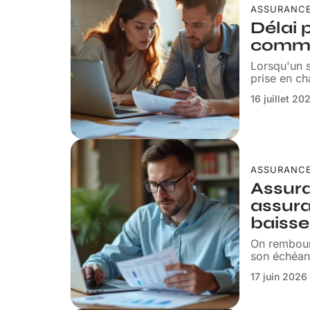
ASSURANC
Délai p
comme
Lorsqu'un s
prise en ch
16 juillet 20
ASSURANC
Assura
assura
baisse
On rembours
son échéanc
17 juin 2026