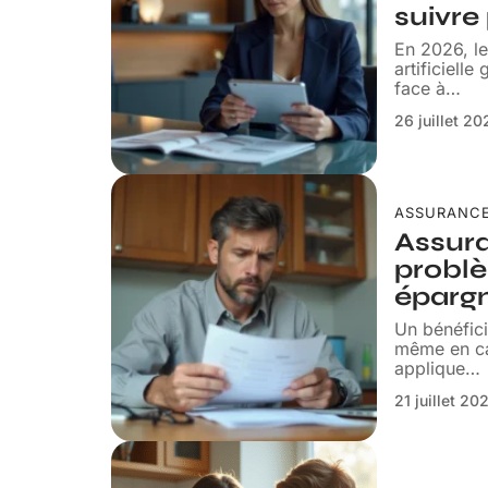
suivre
En 2026, le
artificiell
face à
…
26 juillet 2
ASSURANC
Assura
problè
épargn
Un bénéfici
même en cas
applique
…
21 juillet 20