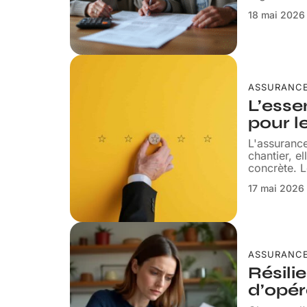
18 mai 2026
ASSURANC
L’esse
pour l
L'assuranc
chantier, e
concrète. L
17 mai 2026
ASSURANC
Résil
d’opér