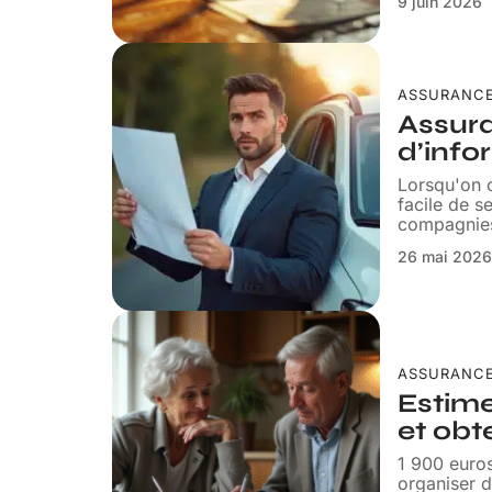
9 juin 2026
ASSURANC
Assura
d’info
Lorsqu'on c
facile de s
compagnie
26 mai 202
ASSURANC
Estime
et obt
1 900 euro
organiser d