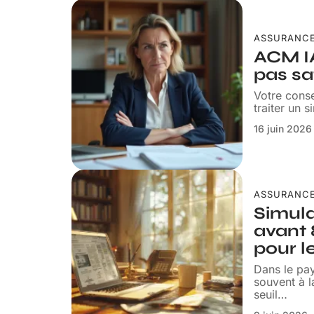
ASSURANC
ACM IA
pas sat
Votre cons
traiter un 
16 juin 2026
ASSURANC
Simula
avant 
pour l
Dans le pay
souvent à l
seuil
…