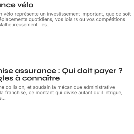
nce vélo
 vélo représente un investissement important, que ce soit
placements quotidiens, vos loisirs ou vos compétitions
 Malheureusement, les
…
E
ise assurance : Qui doit payer ?
gles à connaître
e collision, et soudain la mécanique administrative
la franchise, ce montant qui divise autant qu’il intrigue,
s
…