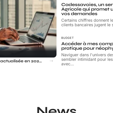
Cadessavoies, un ser
Agricole qui promet un
vos demandes
Certains chiffres donnent l
clients bancaires jugent le 
BUDGET
Accéder à mes comp
pratique pour néoph
Naviguer dans l'univers d
sembler intimidant pour les
Aliou Mara fortune actualisée en 2026 : estimation, évolution et enjeux
avec
…
News