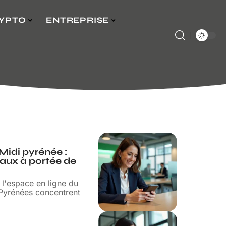
YPTO
ENTREPRISE
Midi pyrénée :
itaux à portée de
 l'espace en ligne du
-Pyrénées concentrent