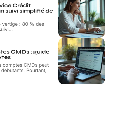
vice Crédit
 suivi simplifié de
e vertige : 80 % des
suivi
…
tes CMDs : guide
ytes
es comptes CMDs peut
 débutants. Pourtant,