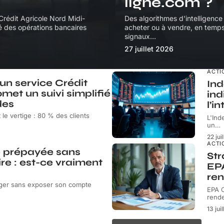
ligne.com ?
Crédit Agricole Nord Midi-
Des algorithmes d'intelligence
té des opérations bancaires
acheter ou à vendre, en temps 
signaux
…
27 juillet 2026
ACTI
un service Crédit
Ind
omet un suivi simplifié
ind
des
l’i
 le vertige : 80 % des clients
L'Ind
un
…
22 jui
ACTI
e prépayée sans
Str
e : est-ce vraiment
EPA
re
nger sans exposer son compte
EPA C
rend
13 jui