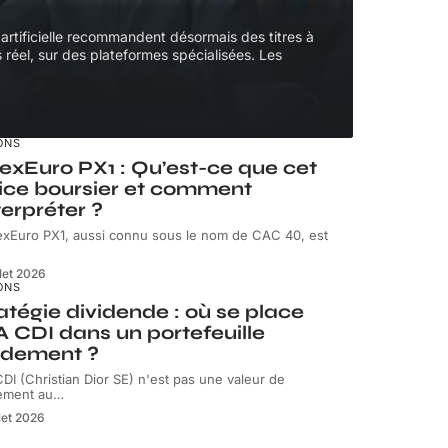
 artificielle recommandent désormais des titres à
réel, sur des plateformes spécialisées. Les
ONS
exEuro PX1 : Qu’est-ce que cet
ice boursier et comment
nterpréter ?
exEuro PX1, aussi connu sous le nom de CAC 40, est
llet 2026
ONS
atégie dividende : où se place
 CDI dans un portefeuille
ndement ?
DI (Christian Dior SE) n'est pas une valeur de
ement au
…
llet 2026