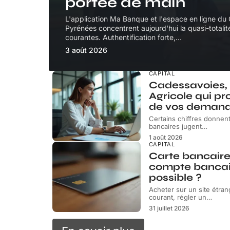
portée de main
L'application Ma Banque et l'espace en ligne du 
Pyrénées concentrent aujourd'hui la quasi-totali
courantes. Authentification forte,
…
3 août 2026
CAPITAL
Cadessavoies, 
Agricole qui pr
de vos deman
Certains chiffres donnent
bancaires jugent
…
1 août 2026
CAPITAL
Carte bancair
compte bancair
possible ?
Acheter sur un site étra
courant, régler un
…
31 juillet 2026