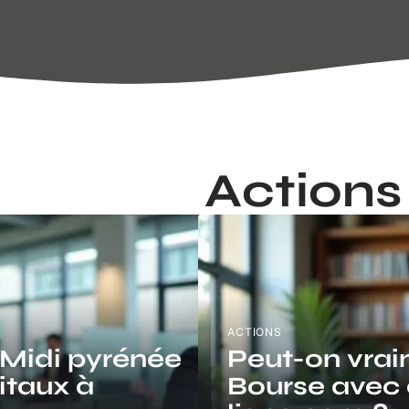
Actions
ACTIONS
 Midi pyrénée
Peut-on vrai
gitaux à
Bourse avec 