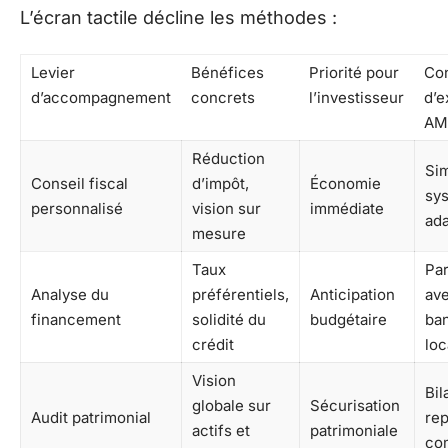
L’écran tactile décline les méthodes :
Levier
Bénéfices
Priorité pour
Con
d’accompagnement
concrets
l’investisseur
d’e
AM
Réduction
Sim
Conseil fiscal
d’impôt,
Économie
sys
personnalisé
vision sur
immédiate
ada
mesure
Taux
Par
Analyse du
préférentiels,
Anticipation
av
financement
solidité du
budgétaire
ba
crédit
loc
Vision
Bil
globale sur
Sécurisation
Audit patrimonial
rep
actifs et
patrimoniale
co